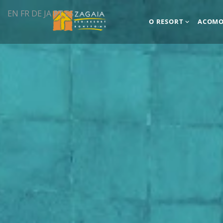
EN
FR
DE
JA
PT
ES
O RESORT
ACOMO