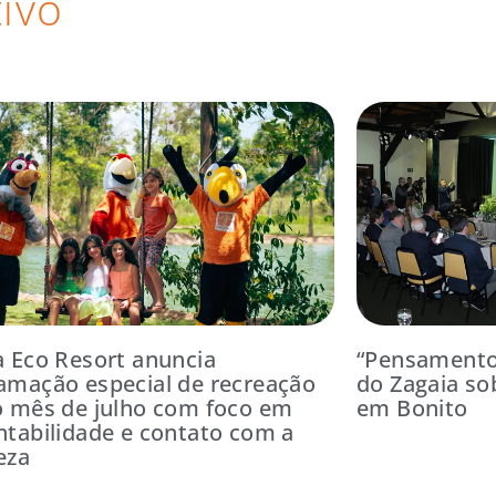
ivo
a Eco Resort anuncia
“Pensamentos
amação especial de recreação
do Zagaia so
o mês de julho com foco em
em Bonito
ntabilidade e contato com a
eza