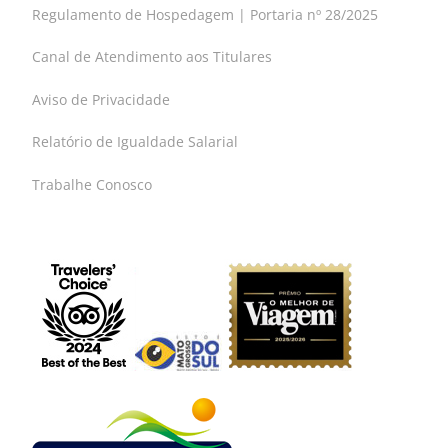
Regulamento de Hospedagem | Portaria nº 28/2025
Canal de Atendimento aos Titulares
Aviso de Privacidade
Relatório de Igualdade Salarial
Trabalhe Conosco