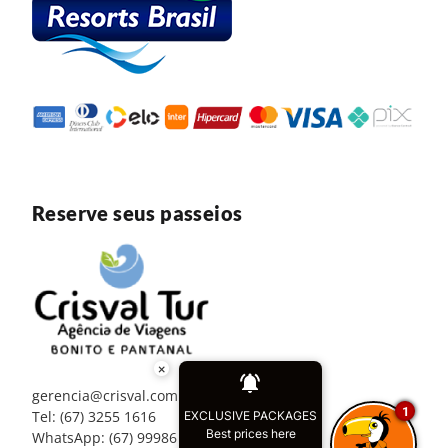
Reserve seus passeios
×
gerencia@crisval.com.br
1
Tel: (67) 3255 1616
EXCLUSIVE PACKAGES
Best prices here
WhatsApp: (67) 99986 3298