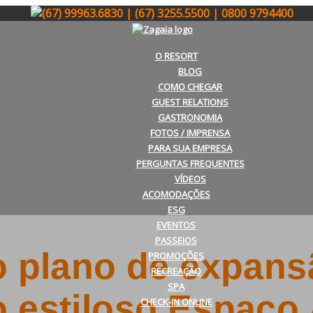
(67) 99963.6830 | (67) 3255.5500 | 0800 9794400
O RESORT
BLOG
COMO CHEGAR
GUEST RELATIONS
GASTRONOMIA
FOTOS / IMPRENSA
PARA SUA EMPRESA
PERGUNTAS FREQUENTES
VÍDEOS
ACOMODAÇÕES
ESG
EVENTOS
PASSEIOS
do plano de expans
PROMOÇÕES
RECREAÇÃO
SPA
o estiloso Espaço
CHECK-IN ONLINE