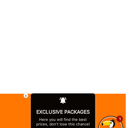
×
EXCLUSIVE PACKAGES
1
Here you will find the best
prices, don't lose this chance!