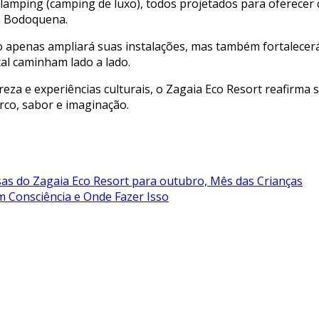
lamping (camping de luxo), todos projetados para oferecer 
da Bodoquena.
apenas ampliará suas instalações, mas também fortalecerá
al caminham lado a lado.
reza e experiências culturais, o Zagaia Eco Resort reafirm
rco, sabor e imaginação.
resas do Zagaia Eco Resort para outubro, Mês das Crianças
 Consciência e Onde Fazer Isso