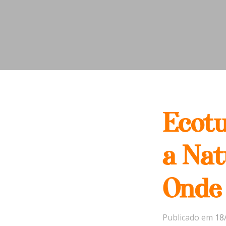
Ecotu
a Nat
Onde 
Publicado em
18