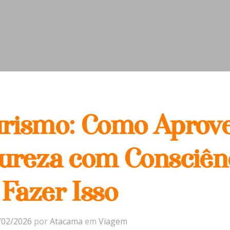
rismo: Como Aprove
ureza com Consciên
Fazer Isso
/02/2026
por
Atacama
em
Viagem