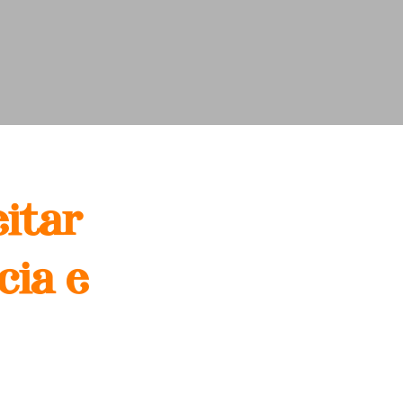
itar
cia e