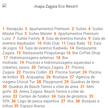
1
Recepção
2
Apartamentos Premium
3
Suítes
4
Suítes
Máster Plus
5
Suítes Máster
6
Apartamentos Premium
Luxo
7
Suítes Family
8
Sala de eventos Karuha
9
Sala de
eventos Aquibadan
10
Kids Club
11
Copa Baby
12
Sala
de jogos
13
Sala de eventos Kadiwéu
14
Restaurante
Zagaia
15
Restaurante Piraputanga
16
Bar Coffee Shop
17
Hidromassagens externas
18
Bar
molhado
19
Piscinas e hidromassagens aquecidas e
cobertas, sauna
20
Terraço Zagaia
21
Piscina
Zagaia
22
Piscina Colibri
23
Piscina Sunset
24
Piscina
de biribol
25
Acquaplay
26
Boutique
27
Agência de
viagens Crisval Tur
28
Playground
29
Quadras de tênis
30
Quadras de Beach Tennis e vôlei de areia
31
Mini
golfe
32
Arena Zagaia: Beach Tennis e vôlei de
areia
33
Campo de futebol
34
Sala de ginástica
35
SPA
36
Lago de pesca esportiva
37
Ilha
38
Bosques e
trilhas
39
Espaço Araras