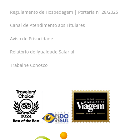
Regulamento de Hospedagem | Portaria nº 28/2025
Canal de Atendimento aos Titulares
Aviso de Privacidade
Relatório de Igualdade Salarial
Trabalhe Conosco