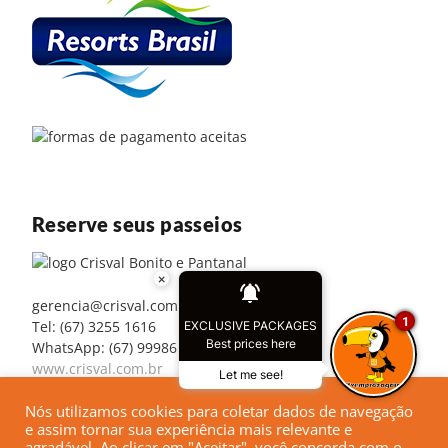
Reserve seus passeios
×
gerencia@crisval.com.br
1
Tel: (67) 3255 1616
EXCLUSIVE PACKAGES
Best prices here
WhatsApp: (67) 99986 3298
www.crisval.com.br
Let me see!
Nós utilizamos cookies para coletar dados de navegação
e assim tornar sua experiência mais relevante e
agradável. Ao clicar em "Aceitar", você concorda com o