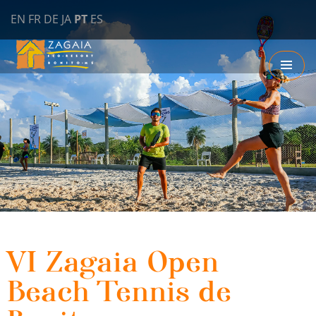
EN
FR
DE
JA
PT
ES
Bonito é estar aqui
ZAGAIA ECO RESORT
VI Zagaia Open
Beach Tennis de