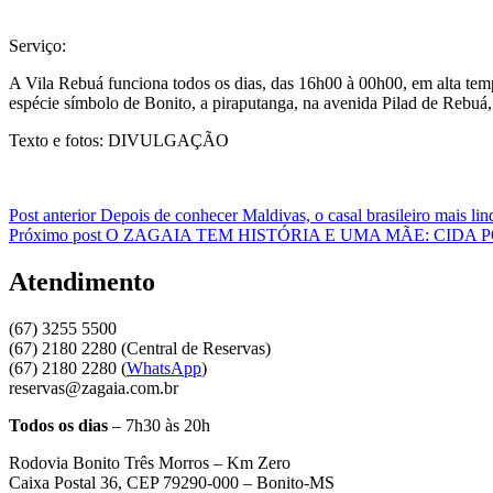
Serviço:
A Vila Rebuá funciona todos os dias, das 16h00 à 00h00, em alta te
espécie símbolo de Bonito, a piraputanga, na avenida Pilad de Rebuá,
Texto e fotos: DIVULGAÇÃO
Navegação
Post anterior
Depois de conhecer Maldivas, o casal brasileiro mais li
Próximo post
O ZAGAIA TEM HISTÓRIA E UMA MÃE: CIDA P
de
Post
Atendimento
(67) 3255 5500
(67) 2180 2280 (Central de Reservas)
(67) 2180 2280 (
WhatsApp
)
reservas@zagaia.com.br
Todos os dias
– 7h30 às 20h
Rodovia Bonito Três Morros – Km Zero
Caixa Postal 36, CEP 79290-000 – Bonito-MS