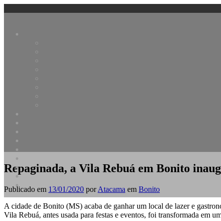
Skip
Zagaia Eco Resort
Bonito é estar aqui
to
content
Repaginada, a Vila Rebuá em Bonito inaug
Publicado em
13/01/2020
por
Atacama
em
Bonito
A cidade de Bonito (MS) acaba de ganhar um local de lazer e gastron
Vila Rebuá, antes usada para festas e eventos, foi transformada em u