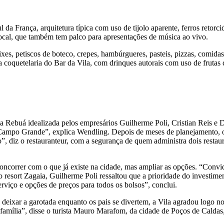
ul da França, arquitetura típica com uso de tijolo aparente, ferros reto
 local, que também tem palco para apresentações de música ao vivo.
es, petiscos de boteco, crepes, hambúrgueres, pasteis, pizzas, comidas 
 coquetelaria do Bar da Vila, com drinques autorais com uso de frutas d
Rebuá idealizada pelos empresários Guilherme Poli, Cristian Reis e Dio
ampo Grande”, explica Wendling. Depois de meses de planejamento, os 
”, diz o restauranteur, com a segurança de quem administra dois restau
oncorrer com o que já existe na cidade, mas ampliar as opções. “Convida
o resort Zagaia, Guilherme Poli ressaltou que a prioridade do investime
serviço e opções de preços para todos os bolsos”, conclui.
a deixar a garotada enquanto os pais se divertem, a Vila agradou logo n
família”, disse o turista Mauro Marafom, da cidade de Poços de Caldas