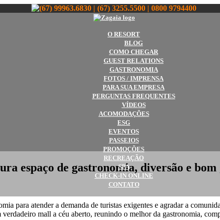
(67) 99963.6830 | (67) 3255.5500 | 0800 9794400
O RESORT
BLOG
COMO CHEGAR
GUEST RELATIONS
GASTRONOMIA
FOTOS / IMPRENSA
PARA SUA EMPRESA
PERGUNTAS FREQUENTES
VÍDEOS
ACOMODAÇÕES
ESG
EVENTOS
PASSEIOS
PROMOÇÕES
RECREAÇÃO
ura espaço de gastronomia, diversão e bom 
SPA
CHECK-IN ONLINE
CONTATO
omia para atender a demanda de turistas exigentes e agradar a comunid
m verdadeiro mall a céu aberto, reunindo o melhor da gastronomia, comp