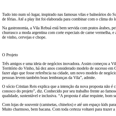
Tudo isto num só lugar, inspirado nas famosas vilas e balneários do S
de férias. Até a play list foi elaborada para combinar com o clima do
Na gastronomia, a Vila Rebuá está bem servida com pratos árabes, peix
churrasco a moda argentina com corte especiais de carne vermelha, e a
de vinho, cervejas e chope.
O Projeto
Três amigos e uma ideia de negócios inovadora. Assim começou a Vila 
Território do Vinho, há dez anos considerado modelo de sucesso em C
fazer algo que fosse referência na cidade, um novo modelo de negócio
pessoas levem também boas lembranças da Vila”, admite.
O sócio Cristian Reis explica que a intenção da nova proposta não é c
conosco do projeto”, diz. Conhecido por seu trabalho frente ao famos
qualidade, sustentável e inclusiva. “A proposta é aliar requinte, bom 
Com lojas de souvenir (camisetas, chinelos) e até um espaço kids par
Muito charmoso, bem bacana. Com toda certeza voltarei para trazer a 