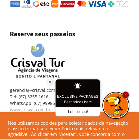
Reserve seus passeios
×
gerencia@crisval.com.br
1
Tel: (67) 3255 1616
EXCLUSIVE PACKAGES
Best prices here
WhatsApp: (67) 99986 3298
www.crisval.com.br
Let me see!
Nós utilizamos cookies para coletar dados de navegação
e assim tornar sua experiência mais relevante e
agradável. Ao clicar em "Aceitar", você concorda com o