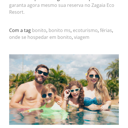
garanta agora mesmo sua reserva no Zagaia Eco
Resort.
Com a tag
bonito
,
bonito ms
,
ecoturismo
,
férias
,
onde se hospedar em bonito
,
viagem