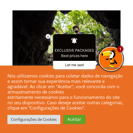
×
1
EXCLUSIVE PACKAGES
Best prices here
Let me see!
Nós utilizamos cookies para coletar dados de navegação
e assim tornar sua experiência mais relevante e
agradável. Ao clicar em "Aceitar", você concorda com o
armazenamento de cookies
estritamente necessários para o funcionamento do site
Coloque na mala
no seu dispositivo. Caso deseje aceitar outras categorias,
clique em “Configurações de Cookies“.
Entre o receptivo dos passeios e o local onde a
Aceitar
Configurações de Cookies
atividade começa você terá um trecho de trilha
na mata a percorrer.