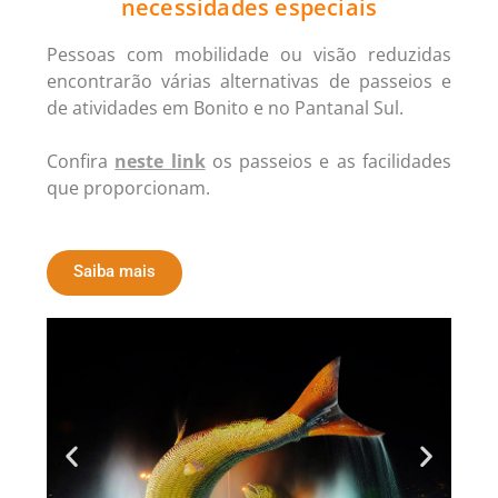
necessidades especiais
Pessoas com mobilidade ou visão reduzidas
encontrarão várias alternativas de passeios e
de atividades em Bonito e no Pantanal Sul.
Confira
neste link
os passeios e as facilidades
que proporcionam.
Saiba mais