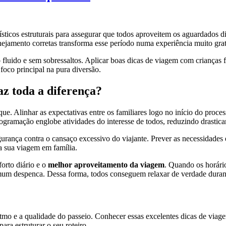
sticos estruturais para assegurar que todos aproveitem os aguardados di
nejamento corretas transforma esse período numa experiência muito grati
 fluido e sem sobressaltos. Aplicar boas dicas de viagem com crianças
foco principal na pura diversão.
z toda a diferença?
 Alinhar as expectativas entre os familiares logo no início do processo
ogramação englobe atividades do interesse de todos, reduzindo drastica
ança contra o cansaço excessivo do viajante. Prever as necessidades e
na sua viagem em família.
forto diário e o
melhor aproveitamento da viagem
. Quando os horári
um despenca. Dessa forma, todos conseguem relaxar de verdade durante
itmo e a qualidade do passeio. Conhecer essas excelentes dicas de viage
ra estruturar o seu roteiro.