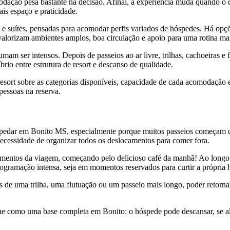
ção pesa bastante na decisão. Afinal, a experiência muda quando o qu
is espaço e praticidade.
 e suítes, pensadas para acomodar perfis variados de hóspedes. Há opç
alorizam ambientes amplos, boa circulação e apoio para uma rotina ma
m ser intensos. Depois de passeios ao ar livre, trilhas, cachoeiras e f
brio entre estrutura de resort e descanso de qualidade.
o resort sobre as categorias disponíveis, capacidade de cada acomodaçã
pessoas na reserva.
pedar em Bonito MS, especialmente porque muitos passeios começam ce
 necessidade de organizar todos os deslocamentos para comer fora.
mentos da viagem, começando pelo delicioso café da manhã! Ao longo da
rogramação intensa, seja em momentos reservados para curtir a própria
 de uma trilha, uma flutuação ou um passeio mais longo, poder retornar a
ne como uma base completa em Bonito: o hóspede pode descansar, se ali