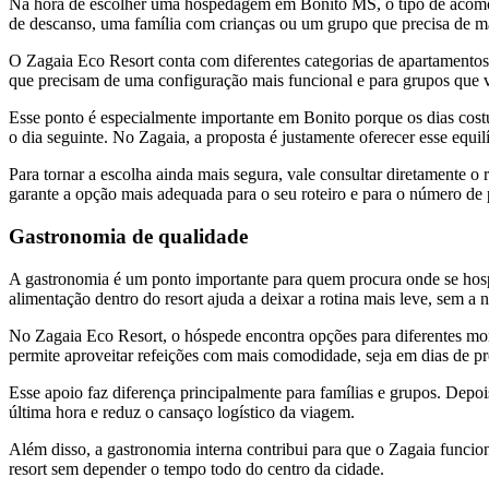
Na hora de escolher uma hospedagem em Bonito MS, o tipo de acomoda
de descanso, uma família com crianças ou um grupo que precisa de ma
O Zagaia Eco Resort conta com diferentes categorias de apartamentos
que precisam de uma configuração mais funcional e para grupos que v
Esse ponto é especialmente importante em Bonito porque os dias costuma
o dia seguinte. No Zagaia, a proposta é justamente oferecer esse equilí
Para tornar a escolha ainda mais segura, vale consultar diretamente 
garante a opção mais adequada para o seu roteiro e para o número de 
Gastronomia de qualidade
A gastronomia é um ponto importante para quem procura onde se hos
alimentação dentro do resort ajuda a deixar a rotina mais leve, sem a
No Zagaia Eco Resort, o hóspede encontra opções para diferentes mo
permite aproveitar refeições com mais comodidade, seja em dias de p
Esse apoio faz diferença principalmente para famílias e grupos. Depois
última hora e reduz o cansaço logístico da viagem.
Além disso, a gastronomia interna contribui para que o Zagaia funcio
resort sem depender o tempo todo do centro da cidade.