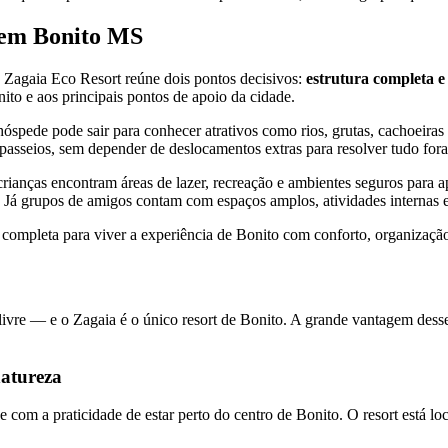
 em Bonito MS
agaia Eco Resort reúne dois pontos decisivos:
estrutura completa e 
ito e aos principais pontos de apoio da cidade.
óspede pode sair para conhecer atrativos como rios, grutas, cachoeiras 
 passeios, sem depender de deslocamentos extras para resolver tudo fo
crianças encontram áreas de lazer, recreação e ambientes seguros para 
. Já grupos de amigos contam com espaços amplos, atividades internas
ompleta para viver a experiência de Bonito com conforto, organização 
 livre — e o Zagaia é o único resort de Bonito. A grande vantagem dess
natureza
e com a praticidade de estar perto do centro de Bonito. O resort está