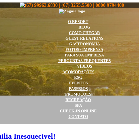
(67) 99963.6830 | (67) 3255.5500 | 0800 9794400
O RESORT
BLOG
COMO CHEGAR
GUEST RELATIONS
GASTRONOMIA
FOTOS / IMPRENSA
PARA SUA EMPRESA
PERGUNTAS FREQUENTES
VÍDEOS
ACOMODAÇÕES
ESG
EVENTOS
PASSEIOS
PROMOÇÕES
RECREAÇÃO
SPA
CHECK-IN ONLINE
CONTATO
lia Inesquecível!