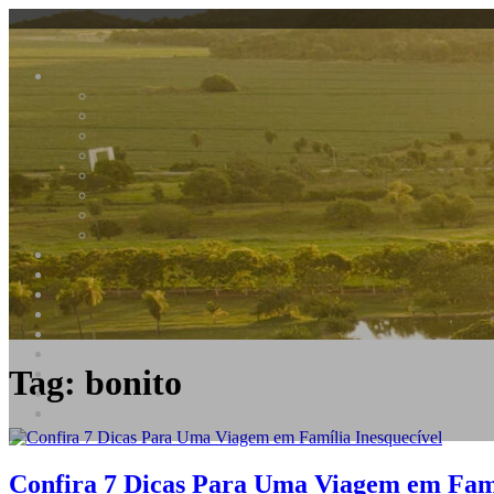
Zagaia Eco Resort
Bonito é estar aqui
Tag:
bonito
Confira 7 Dicas Para Uma Viagem em Famí