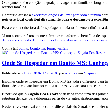
O alojamento é o coração de qualquer viagem em família de longa dur
receber famílias.
Garantir o acesso a
excelentes opções de lazer para toda a família
dent
pois esse local contribui diretamente para o descanso e a experiênc
Essa escolha criteriosa da hospedagem muda totalmente a dinâmica das
Já um ecoresort é totalmente diferente: ele oferece o benefício de esp
de perto o conceito de um ecoresort e descubra na prática todos esses 
Com a tag
bonito
,
bonito ms
,
férias
,
viagem
Onde Se Hospedar em Bonito MS: Conheça
Publicado em
10/06/2026
11/06/2026
por
analuisa
em
Viagem
Escolher onde se hospedar em Bonito MS faz toda a diferença para t
flutuações e contato intenso com a natureza, voltar para uma estrutu
É por isso que o
Zagaia Eco Resort
se destaca como uma das princip
estrutura de lazer para diferentes perfis de viajantes, gastronomia, 
Neste artigo, você vai conhecer os diferenciais do Zagaia e entender