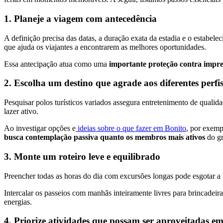
1. Planeje a viagem com antecedência
A definição precisa das datas, a duração exata da estadia e o estabel
que ajuda os viajantes a encontrarem as melhores oportunidades.
Essa antecipação atua como uma
importante proteção contra impre
2. Escolha um destino que agrade aos diferentes perfi
Pesquisar polos turísticos variados assegura entretenimento de quali
lazer ativo.
Ao investigar opções e
ideias sobre o que fazer em Bonito
, por exemp
busca contemplação passiva quanto os membros mais ativos
do g
3. Monte um roteiro leve e equilibrado
Preencher todas as horas do dia com excursões longas pode esgotar a
Intercalar os passeios com manhãs inteiramente livres para brincadeira
energias.
4. Priorize atividades que possam ser aproveitadas e