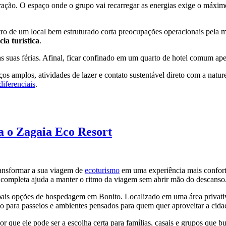
ação. O espaço onde o grupo vai recarregar as energias exige o máximo
ro de um local bem estruturado corta preocupações operacionais pela
ia turística
.
 suas férias. Afinal, ficar confinado em um quarto de hotel comum ape
aços amplos, atividades de lazer e contato sustentável direto com a nat
diferenciais
.
 o Zagaia Eco Resort
ransformar a sua viagem de
ecoturismo
em uma experiência mais confortáv
ra completa ajuda a manter o ritmo da viagem sem abrir mão do descanso
ais opções de hospedagem em Bonito. Localizado em uma área privativa 
apoio para passeios e ambientes pensados para quem quer aproveitar a c
 por que ele pode ser a escolha certa para famílias, casais e grupos 