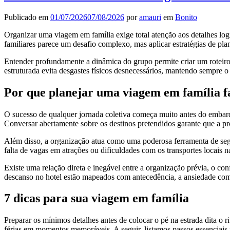
Publicado em
01/07/2026
07/08/2026
por
amauri
em
Bonito
Organizar uma viagem em família exige total atenção aos detalhes logí
familiares parece um desafio complexo, mas aplicar estratégias de pla
Entender profundamente a dinâmica do grupo permite criar um roteiro
estruturada evita desgastes físicos desnecessários, mantendo sempre o 
Por que planejar uma viagem em família fa
O sucesso de qualquer jornada coletiva começa muito antes do embarque.
Conversar abertamente sobre os destinos pretendidos garante que a pr
Além disso, a organização atua como uma poderosa ferramenta de segur
falta de vagas em atrações ou dificuldades com os transportes locais 
Existe uma relação direta e inegável entre a organização prévia, o con
descanso no hotel estão mapeados com antecedência, a ansiedade com
7 dicas para sua viagem em família
Preparar os mínimos detalhes antes de colocar o pé na estrada dita o r
férias em momentos memoráveis. A seguir, listamos passos essenciais pa