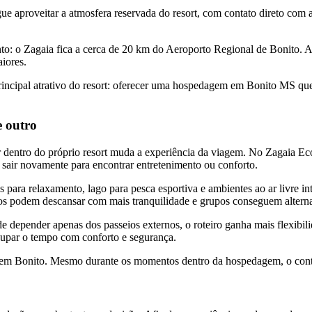
ue aproveitar a atmosfera reservada do resort, com contato direto com a 
to: o Zagaia fica a cerca de 20 km do Aeroporto Regional de Bonito. 
iores.
principal atrativo do resort: oferecer uma hospedagem em Bonito MS qu
e outro
er dentro do próprio resort muda a experiência da viagem. No Zagaia Ec
air novamente para encontrar entretenimento ou conforto.
s para relaxamento, lago para pesca esportiva e ambientes ao ar livre i
ultos podem descansar com mais tranquilidade e grupos conseguem altern
de depender apenas dos passeios externos, o roteiro ganha mais flexibil
 ocupar o tempo com conforto e segurança.
o em Bonito. Mesmo durante os momentos dentro da hospedagem, o conta