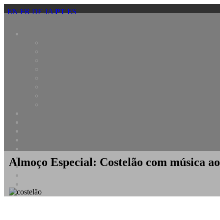
EN
FR
DE
JA
PT
ES
Zagaia Eco Resort
Bonito é estar aqui
Almoço Especial: Costelão com música ao