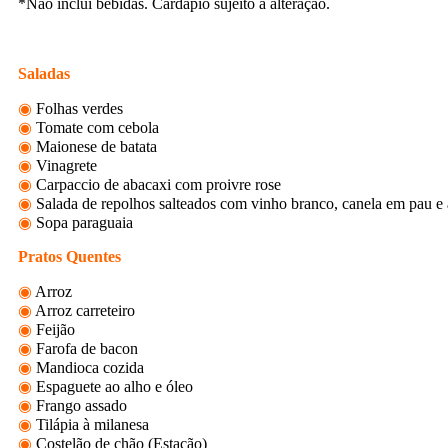
*Não inclui bebidas. Cardápio sujeito à alteração.
Saladas
◉
Folhas verdes
◉
Tomate com cebola
◉
Maionese de batata
◉
Vinagrete
◉
Carpaccio de abacaxi com proivre rose
◉
Salada de repolhos salteados com vinho branco, canela em pau e
◉
Sopa paraguaia
Pratos Quentes
◉
Arroz
◉
Arroz carreteiro
◉
Feijão
◉
Farofa de bacon
◉
Mandioca cozida
◉
Espaguete ao alho e óleo
◉
Frango assado
◉
Tilápia à milanesa
◉
Costelão de chão (Estação)