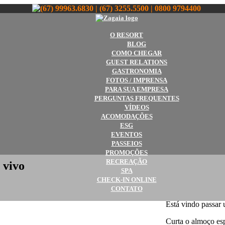
(67) 99963.6830 | (67) 3255.5500 | 0800 9794400
O RESORT
BLOG
COMO CHEGAR
GUEST RELATIONS
GASTRONOMIA
FOTOS / IMPRENSA
PARA SUA EMPRESA
PERGUNTAS FREQUENTES
VÍDEOS
ACOMODAÇÕES
ESG
EVENTOS
PASSEIOS
PROMOÇÕES
RECREAÇÃO
 vivo
SPA
CHECK-IN ONLINE
CONTATO
Está vindo passar
Curta o almoço esp