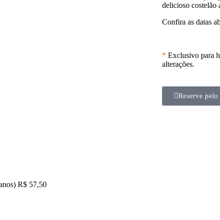
delicioso costelão
Confira as datas ab
*
Exclusivo para 
alterações.
Reserve pel
 anos) R$ 57,50